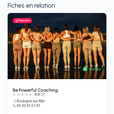
Fiches en relation
Populaire
érifiée
Vérifi
La Brigade du Oui
0.0
(0)
Alincthun
06.78.91.05.94