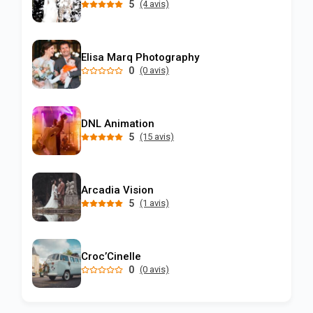
5
(4 avis)
Elisa Marq Photography
0
(0 avis)
DNL Animation
5
(15 avis)
Arcadia Vision
5
(1 avis)
Croc’Cinelle
0
(0 avis)