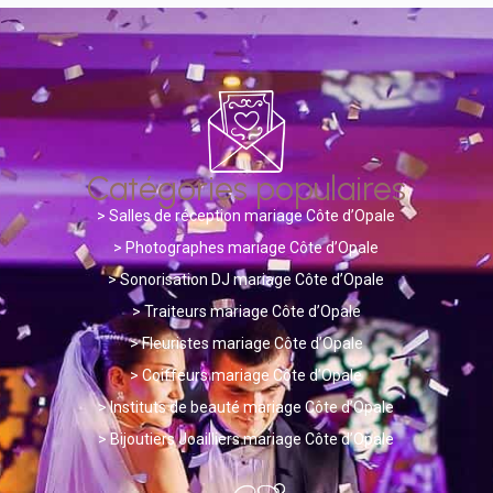
Catégories populaires
>
Salles de réception mariage Côte d’Opale
> Photographes mariage Côte d’Opale
>
Sonorisation DJ mariage Côte d’Opale
>
Traiteurs mariage Côte d’Opale
>
Fleuristes mariage Côte d’Opale
>
Coiffeurs mariage Côte d’Opale
>
Instituts de beauté mariage Côte d’Opale
>
Bijoutiers Joailliers mariage Côte d’Opale