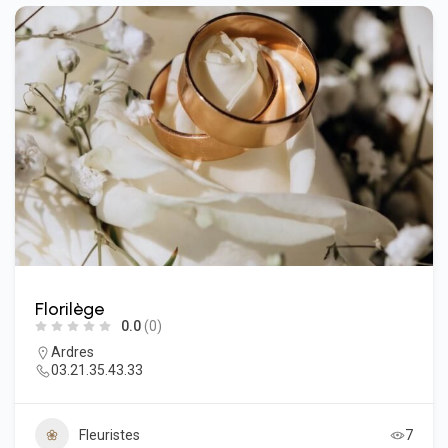
Florilège
0.0
(0)
Ardres
03.21.35.43.33
Fleuristes
7