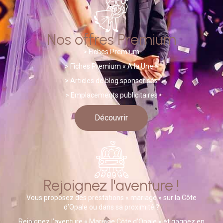
Nos offres Premium
>
Fiches Premium
> Fiches Premium « A la Une »
>
A
rticles de blog sponsorisés
> Emplacements publicitaires
Découvrir
Rejoignez l'aventure !
Vous proposez des prestations « mariage » sur la Côte
d’Opale ou dans sa proximité ?
Rejoignez l’aventure « Mariage Côte d’Opale » et gagnez en