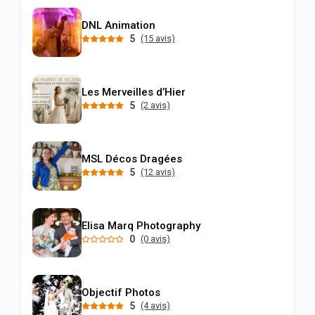
DNL Animation
5
(15 avis)
Les Merveilles d’Hier
5
(2 avis)
MSL Décos Dragées
5
(12 avis)
Elisa Marq Photography
0
(0 avis)
Objectif Photos
5
(4 avis)