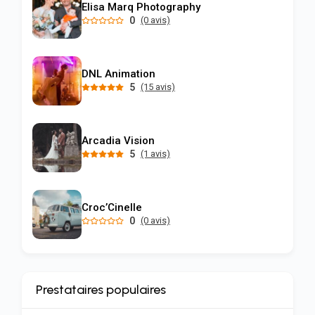
Elisa Marq Photography
0
(0 avis)
DNL Animation
5
(15 avis)
Arcadia Vision
5
(1 avis)
Croc’Cinelle
0
(0 avis)
Prestataires populaires