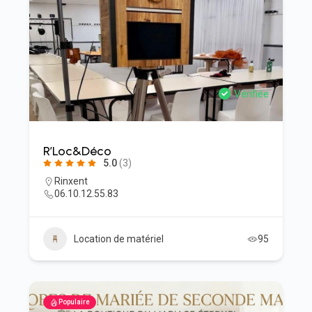
Vérifiée
R’Loc&Déco
5.0
(3)
Rinxent
06.10.12.55.83
Location de matériel
95
Populaire