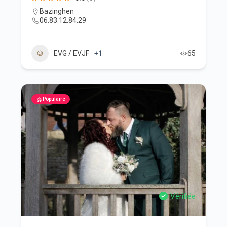
Bazinghen
06.83.12.84.29
EVG / EVJF
+1
65
Populaire
Vérifiée