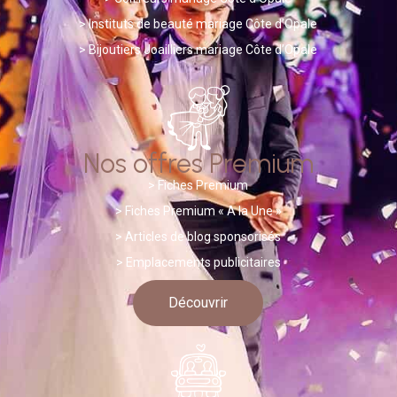
>
Instituts de beauté mariage Côte d’Opale
>
Bijoutiers Joailliers mariage Côte d’Opale
Nos offres Premium
>
Fiches Premium
> Fiches Premium « A la Une »
>
A
rticles de blog sponsorisés
> Emplacements publicitaires
Découvrir