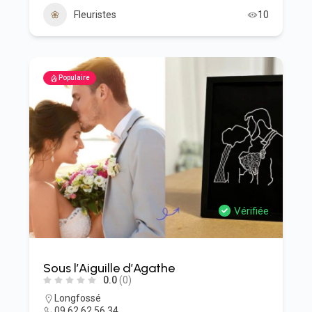
Fleuristes
10
Populaire
Vérifiée
Sous l’Aiguille d’Agathe
0.0
(0)
Longfossé
09.62.62.56.34