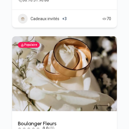
06.70.31.90.88
Cadeaux invités
+3
70
Populaire
Boulanger Fleurs
0.0
(0)