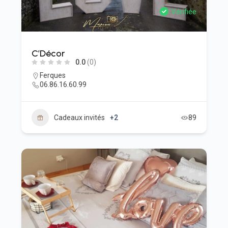
Vérifiée
C’Décor
0.0
(0)
Ferques
06.86.16.60.99
Cadeaux invités
+2
89