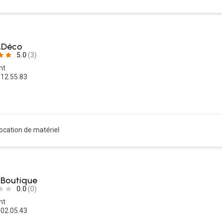
&Déco
5.0
(3)
nt
.12.55.83
ocation de matériel
 Boutique
0.0
(0)
nt
.02.05.43