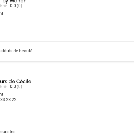
ut by Manon
0.0
(0)
nt
nstituts de beauté
eurs de Cécile
0.0
(0)
nt
.33.23.22
leuristes