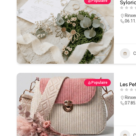
Populaire
Sylori
Rinxe
06.11
C
Populaire
Les Pe
Rinxe
07.85
C