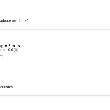
adeaux invités
+1
ger Fleurs
0.0
(0)
nt
leuristes