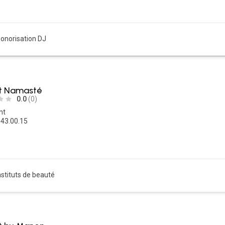
onorisation DJ
ut Namasté
0.0
(0)
nt
.43.00.15
nstituts de beauté