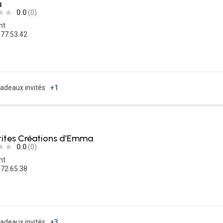
a
0.0
(0)
nt
.77.53.42
adeaux invités
+1
tites Créations d’Emma
0.0
(0)
nt
.72.65.38
adeaux invités
+3