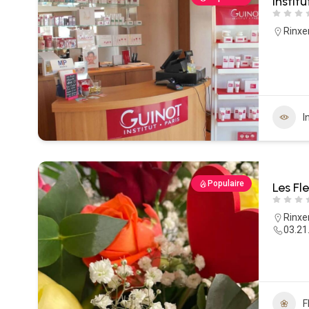
Instit
Rinxe
I
Populaire
Les Fl
Rinxe
03.21
F