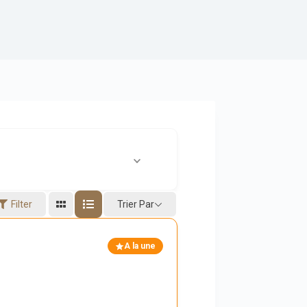
Trier Par
Filter
A la une