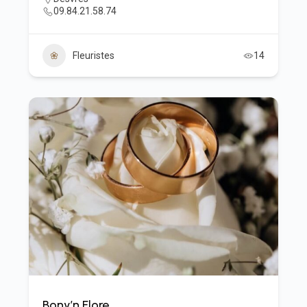
09.84.21.58.74
Fleuristes
14
Bony’n Flore