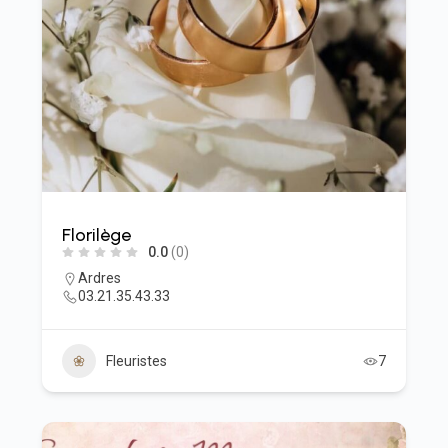
Florilège
0.0
(0)
Ardres
03.21.35.43.33
Fleuristes
7