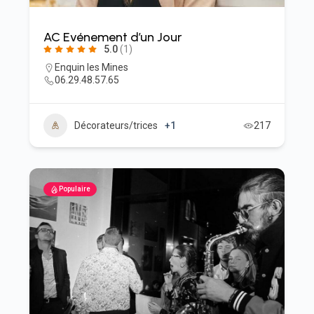
AC Evénement d’un Jour
5.0
(1)
Enquin les Mines
06.29.48.57.65
Décorateurs/trices
+1
217
Populaire