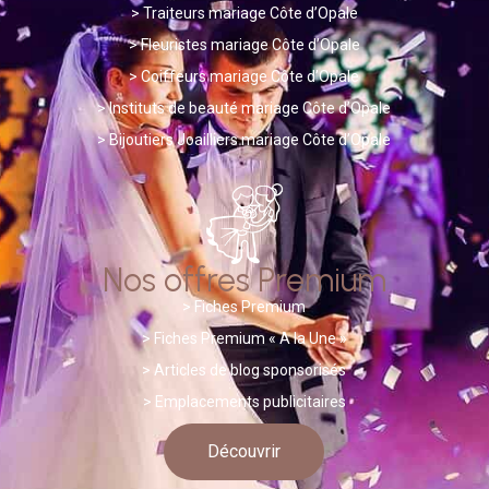
>
Traiteurs mariage Côte d’Opale
>
Fleuristes mariage Côte d’Opale
>
Coiffeurs mariage Côte d’Opale
>
Instituts de beauté mariage Côte d’Opale
>
Bijoutiers Joailliers mariage Côte d’Opale
Nos offres Premium
>
Fiches Premium
> Fiches Premium « A la Une »
>
A
rticles de blog sponsorisés
> Emplacements publicitaires
Découvrir