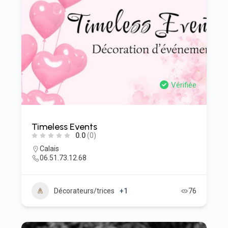
Vérifiée
Timeless Events
0.0
(0)
Calais
06.51.73.12.68
Décorateurs/trices
+1
76