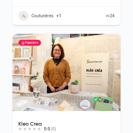
Couturières
+1
24
Populaire
Vérifiée
Kleo Crea
0.0
(0)