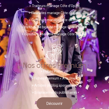
>
Traiteurs mariage Côte d’Opale
>
Fleuristes mariage Côte d’Opale
>
Coiffeurs mariage Côte d’Opale
>
Instituts de beauté mariage Côte d’Opale
>
Bijoutiers Joailliers mariage Côte d’Opale
Nos offres Premium
>
Fiches Premium
> Fiches Premium « A la Une »
>
A
rticles de blog sponsorisés
> Emplacements publicitaires
Découvrir