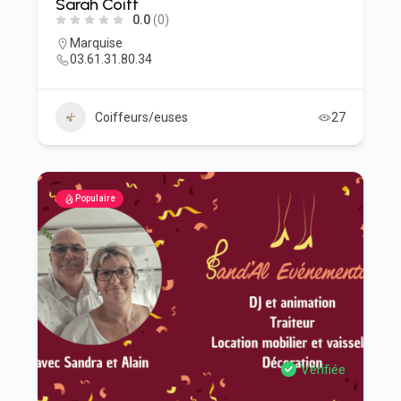
Sarah Coiff
0.0
(0)
Marquise
03.61.31.80.34
Coiffeurs/euses
27
Populaire
Vérifiée