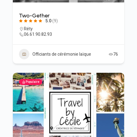
Two-Gether
5.0
(9)
Réty
06.61.90.82.93
Officiants de cérémonie laïque
76
Populaire