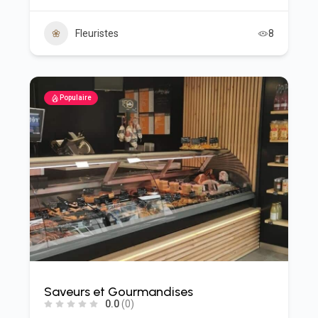
Fleuristes
8
Populaire
Saveurs et Gourmandises
0.0
(0)