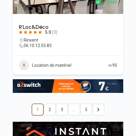
Vérifiée
R’Loc&Déco
5.0
(3)
Rinxent
06.10.12.55.83
Location de matériel
95
1
2
3
…
5