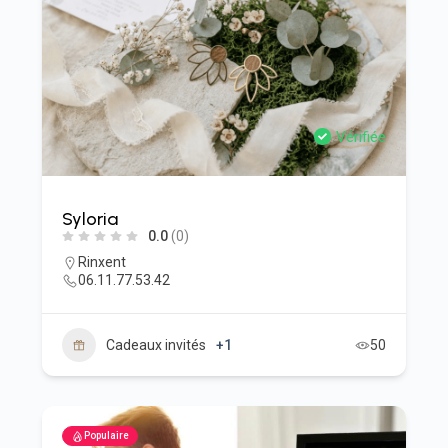
Vérifiée
Syloria
0.0
(0)
Rinxent
06.11.77.53.42
Cadeaux invités
+1
50
Populaire