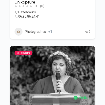
Unikapture
0.0
(0)
Hazebrouck
06.95.86.24.41
Photographes
+1
9
Populaire
Vérifiée