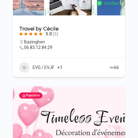
Vérifiée
Travel by Cécile
5.0
(5)
Bazinghen
06.83.12.84.29
EVG / EVJF
+1
66
Populaire