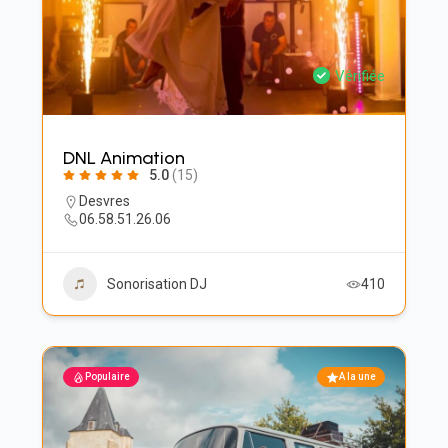
Vérifiée
DNL Animation
5.0
(15)
Desvres
06.58.51.26.06
Sonorisation DJ
410
Populaire
A la une