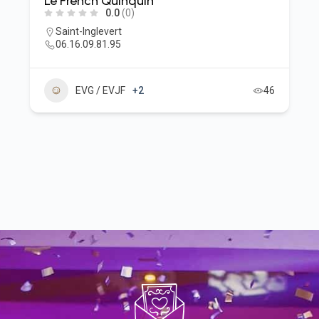
Le French Quinquin
0.0
(0)
Saint-Inglevert
06.16.09.81.95
EVG / EVJF
+2
46