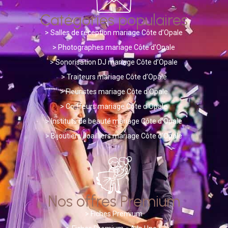
Catégories populaires
>
Salles de réception mariage Côte d’Opale
> Photographes mariage Côte d’Opale
>
Sonorisation DJ mariage Côte d’Opale
>
Traiteurs mariage Côte d’Opale
>
Fleuristes mariage Côte d’Opale
>
Coiffeurs mariage Côte d’Opale
>
Instituts de beauté mariage Côte d’Opale
>
Bijoutiers Joailliers mariage Côte d’Opale
Nos offres Premium
>
Fiches Premium