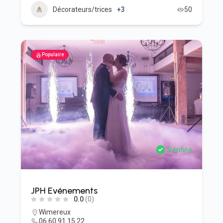
Décorateurs/trices
+3
50
Populaire
Vérifiée
JPH Evénements
0.0
(0)
Wimereux
06.60.91.15.22