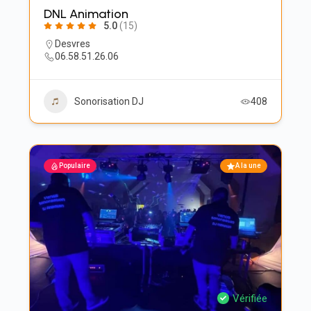
DNL Animation
5.0
(15)
Desvres
06.58.51.26.06
Sonorisation DJ
408
Populaire
A la une
Vérifiée