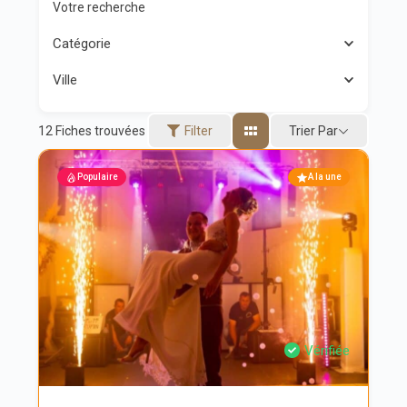
Votre recherche
Catégorie
Ville
Trier Par
12
Fiches trouvées
Filter
Populaire
A la une
Vérifiée