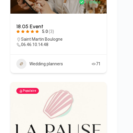
Vérifiée
18.05 Event
5.0
(3)
Saint Martin Boulogne
06.46.10.14.48
Wedding planners
71
Populaire