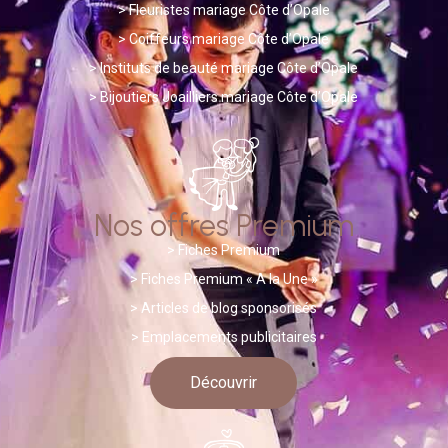
>
Fleuristes mariage Côte d’Opale
>
Coiffeurs mariage Côte d’Opale
>
Instituts de beauté mariage Côte d’Opale
>
Bijoutiers Joailliers mariage Côte d’Opale
Nos offres Premium
>
Fiches Premium
> Fiches Premium « A la Une »
>
A
rticles de blog sponsorisés
> Emplacements publicitaires
Découvrir