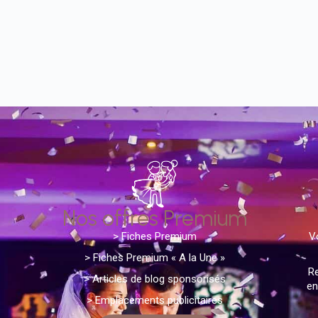
Nos offres Premium
>
Fiches Premium
V
> Fiches Premium « A la Une »
Re
>
A
rticles de blog sponsorisés
en
> Emplacements publicitaires