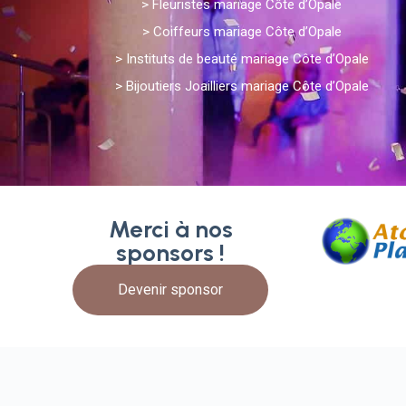
>
Fleuristes mariage Côte d’Opale
>
Coiffeurs mariage Côte d’Opale
>
Instituts de beauté mariage Côte d’Opale
>
Bijoutiers Joailliers mariage Côte d’Opale
Merci à nos
sponsors !
Devenir sponsor