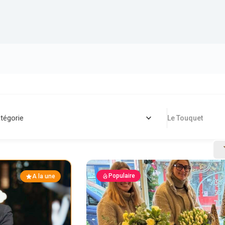
tégorie
Le Touquet
Populaire
A la une