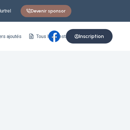
Devenir sponsor
urtrel
Inscription
ers ajoutés
Tous les prestataires