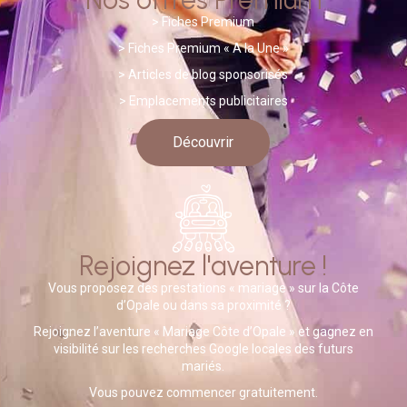
>
Fiches Premium
> Fiches Premium « A la Une »
>
A
rticles de blog sponsorisés
> Emplacements publicitaires
Découvrir
Rejoignez l'aventure !
Vous proposez des prestations « mariage » sur la Côte
d’Opale ou dans sa proximité ?
Rejoignez l’aventure « Mariage Côte d’Opale » et gagnez en
visibilité sur les recherches Google locales des futurs
mariés.
Vous pouvez commencer gratuitement.