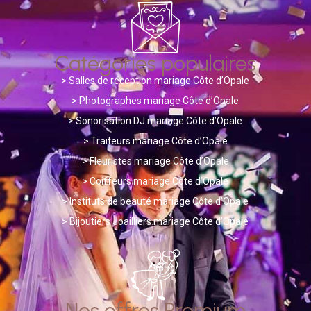
Catégories populaires
>
Salles de réception mariage Côte d’Opale
> Photographes mariage Côte d’Opale
>
Sonorisation DJ mariage Côte d’Opale
>
Traiteurs mariage Côte d’Opale
>
Fleuristes mariage Côte d’Opale
>
Coiffeurs mariage Côte d’Opale
>
Instituts de beauté mariage Côte d’Opale
>
Bijoutiers Joailliers mariage Côte d’Opale
Nos offres Premium