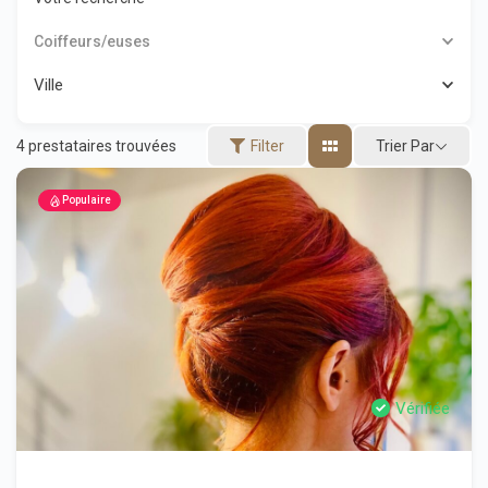
Coiffeurs/euses
Ville
Trier Par
4
prestataires trouvées
Filter
Populaire
Vérifiée