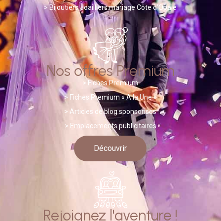
>
Bijoutiers Joailliers mariage Côte d’Opale
Nos offres Premium
>
Fiches Premium
> Fiches Premium « A la Une »
>
A
rticles de blog sponsorisés
> Emplacements publicitaires
Découvrir
Rejoignez l'aventure !