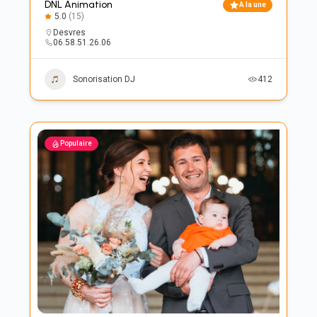
DNL Animation
A la une
5.0
(15)
Desvres
06.58.51.26.06
Sonorisation DJ
412
Populaire