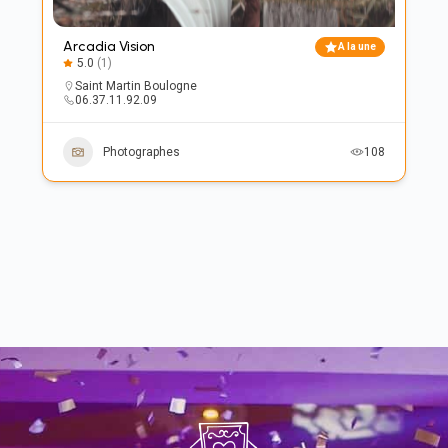
Arcadia Vision
A la une
5.0
(1)
Saint Martin Boulogne
‭06.37.11.92.09‬
Photographes
108