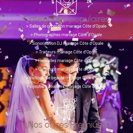
Catégories populaires
>
Salles de réception mariage Côte d’Opale
> Photographes mariage Côte d’Opale
>
Sonorisation DJ mariage Côte d’Opale
>
Traiteurs mariage Côte d’Opale
>
Fleuristes mariage Côte d’Opale
>
Coiffeurs mariage Côte d’Opale
>
Instituts de beauté mariage Côte d’Opale
>
Bijoutiers Joailliers mariage Côte d’Opale
Nos offres Premium
>
Fiches Premium