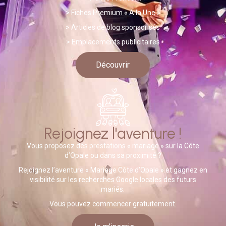
> Fiches Premium « A la Une »
>
A
rticles de blog sponsorisés
> Emplacements publicitaires
Découvrir
Rejoignez l'aventure !
Vous proposez des prestations « mariage » sur la Côte
d’Opale ou dans sa proximité ?
Rejoignez l’aventure « Mariage Côte d’Opale » et gagnez en
visibilité sur les recherches Google locales des futurs
mariés.
Vous pouvez commencer gratuitement.