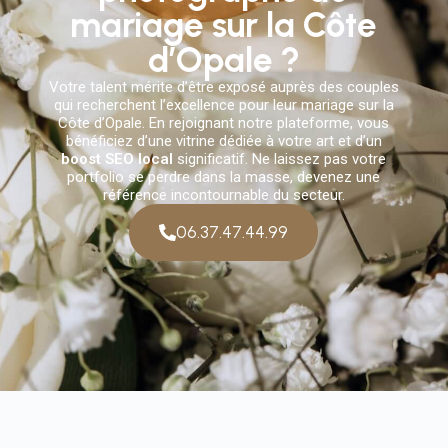
mariage sur la Côte
d’Opale ?
Votre talent mérite d’être exposé auprès des couples
qui recherchent l’excellence pour leur mariage sur la
Côte d’Opale. En rejoignant notre plateforme, vous
bénéficiez d’une vitrine dédiée à votre art et d’un
boost SEO local
significatif. Ne laissez pas votre
portfolio se perdre dans la masse, devenez une
référence incontournable du secteur.
06.37.47.44.99