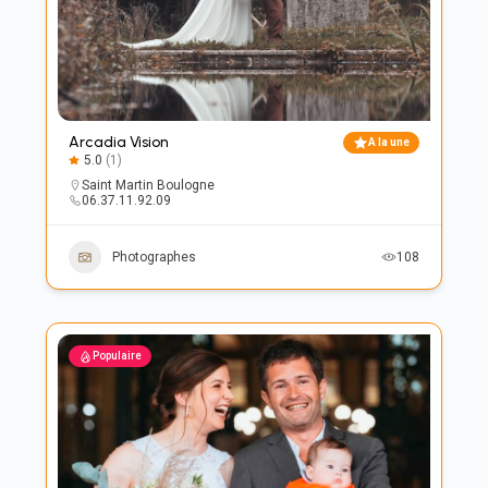
Arcadia Vision
A la une
5.0
(1)
Saint Martin Boulogne
‭06.37.11.92.09‬
Photographes
108
Populaire