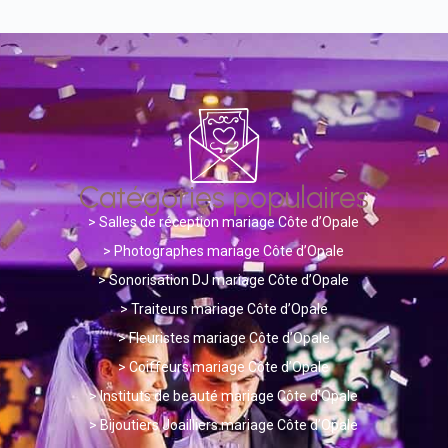
Catégories populaires
>
Salles de réception mariage Côte d’Opale
> Photographes mariage Côte d’Opale
>
Sonorisation DJ mariage Côte d’Opale
>
Traiteurs mariage Côte d’Opale
>
Fleuristes mariage Côte d’Opale
>
Coiffeurs mariage Côte d’Opale
>
Instituts de beauté mariage Côte d’Opale
>
Bijoutiers Joailliers mariage Côte d’Opale