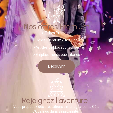
Nos offres Premium
>
Fiches Premium
> Fiches Premium « A la Une »
>
A
rticles de blog sponsorisés
> Emplacements publicitaires
Découvrir
Rejoignez l'aventure !
Vous proposez des prestations « mariage » sur la Côte
d’Opale ou dans sa proximité ?