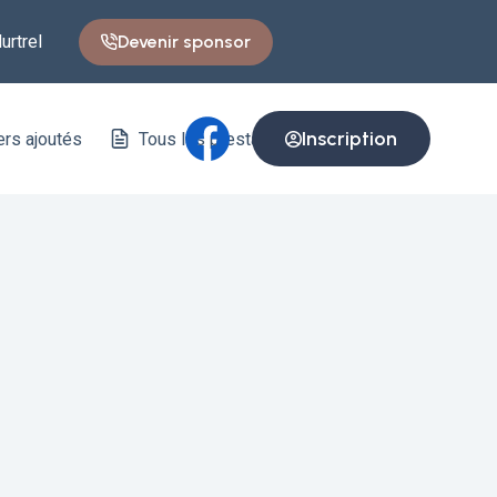
Devenir sponsor
urtrel
Inscription
ers ajoutés
Tous les prestataires