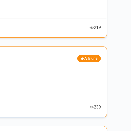
219
A la une
239