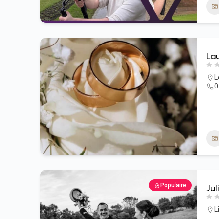
Lau
L
0
Populaire
Ju
Li