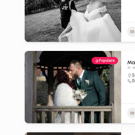
Populaire
Ma
S
0