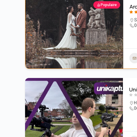
Populaire
Ar
S
‭
Un
H
0