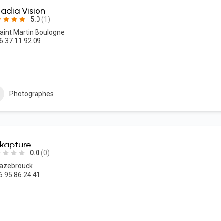
cadia Vision
5.0
(1)
aint Martin Boulogne
06.37.11.92.09‬
Photographes
ikapture
0.0
(0)
azebrouck
6.95.86.24.41