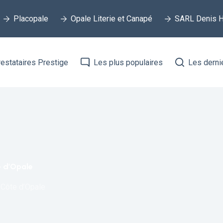
Placopale
Opale Literie et Canapé
SARL Denis H
estataires Prestige
Les plus populaires
Les derni
 d’Opale
Côte d’Opale