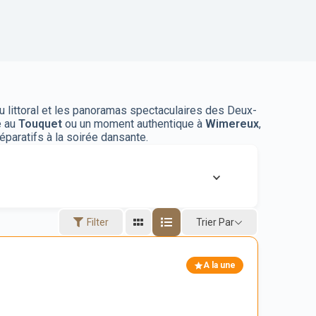
du littoral et les panoramas spectaculaires des Deux-
e au
Touquet
ou un moment authentique à
Wimereux
,
éparatifs à la soirée dansante.
Trier Par
Filter
A la une