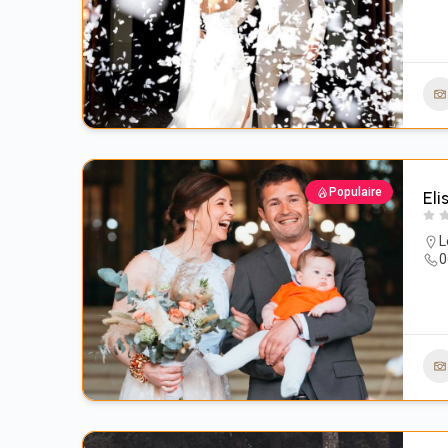
Populaire
El
L
0